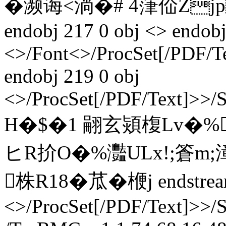
�濒诲<淌�# 4葏佡Zjp
endobj 217 0 obj <> endobj
<>/Font<>/ProcSet[/PDF/T
endobj 219 0 obj
<>/ProcSet[/PDF/Text]>>/
H�$�1 翤玄熲椱Lv�%
ヒR扴O�%灩ULx!;篬m;漳
株R18�苽�楩j endstream
<>/ProcSet[/PDF/Text]>>/