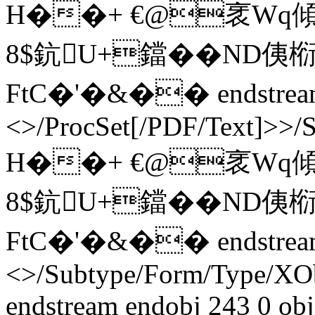
H��+ €@衺Wq
8$鈧U+鐺��ND侇椼
FtC�'�&�� endstream e
<>/ProcSet[/PDF/Text]>>/
H��+ €@衺Wq
8$鈧U+鐺��ND侇椼
FtC�'�&�� endstream e
<>/Subtype/Form/Type/XO
endstream endobj 243 0 obj