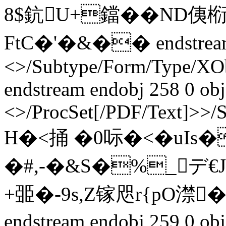
8$鈧U+鐺��ND侇椼
FtC�'�&�� endstream e
<>/Subtype/Form/Type/XO
endstream endobj 258 0 obj
<>/ProcSet[/PDF/Text]>>/
H�<捅 �0呩�<�uIs
�#,-�&S�%_デ
+臦�-9s,Z镓咫r{pO澿
endstream endobj 259 0