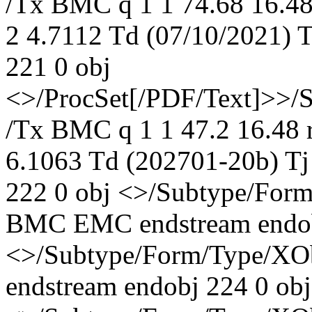
/Tx BMC q 1 1 74.68 16.48
2 4.7112 Td (07/10/2021) 
221 0 obj
<>/ProcSet[/PDF/Text]>>/
/Tx BMC q 1 1 47.2 16.48 r
6.1063 Td (202701-20b) T
222 0 obj <>/Subtype/For
BMC EMC endstream endob
<>/Subtype/Form/Type/XO
endstream endobj 224 0 obj