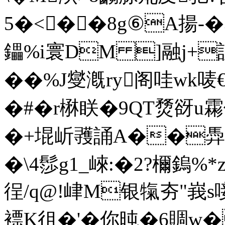
5�<��8g⑥Α揚
鑘%i寰DM ]融j+
��%J燮漑ry阁哇wk唛
�#�r楙眹�9QT熃谺u霦
�+堒岓彟誦A��馵e
�\4髿g1_崍:�2?檷鎢
徎/q@!峍M银犔夯"峩s唼
褾K徂�'�你旽�6賙w�