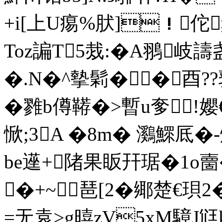
+i[上U痬%肰]！佗
Toz諞T5烖:�A翵岐
�.N�^摰鬁��酉?
�雡b僔鞯�>暫u奓 !孆
惞;3A �8m� 鸂 鰥厎
be遳+陼果眅幵琚�1o
�+~琶[2�鄊楚€珼
=无袁>g暿zV5xM騿J尩