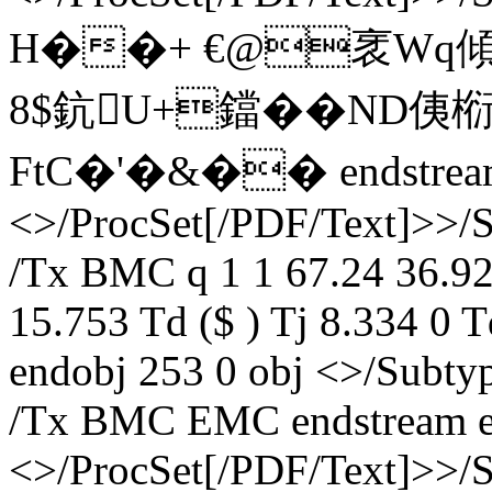
H��+ €@衺Wq
8$鈧U+鐺��ND侇椼
FtC�'�&�� endstream e
<>/ProcSet[/PDF/Text]>>/
/Tx BMC q 1 1 67.24 36.92
15.753 Td ($ ) Tj 8.334 0
endobj 253 0 obj <>/Subt
/Tx BMC EMC endstream en
<>/ProcSet[/PDF/Text]>>/