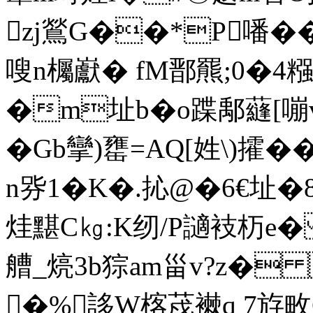
zj鶑G��*P噃��
嗖 n欘巚� fM鄑羆;0�4
�m址b�o蹀鄅蘕[
�Gb攣)罋=AQ[姓\)
n哛1�K�.抋@�6€址�
烓黮C㎏:K纫/P讁衼杤e�
艚_煷3b猔am甾v?z�
�%誃W楁荗襋q 7斿畋