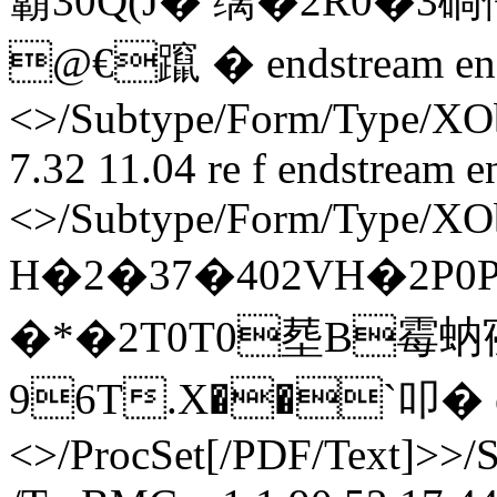
霸30Q(J� 缡�2R0�3碢
@€躥 � endstream endo
<>/Subtype/Form/Type/XOb
7.32 11.04 re f endstream e
<>/Subtype/Form/Type/XOb
H�2�37�402VH�2P0P
�*�2T0T0塟B霉蚋寑 -
96T.X��`叩� ends
<>/ProcSet[/PDF/Text]>>/