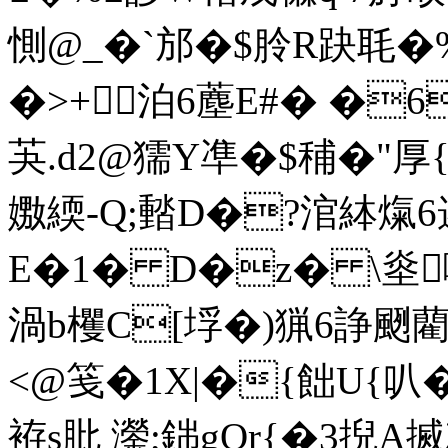
惻@_�` 邡�$朎R趹毦�
�>+ 泊6薼E#� �
芵.d2@獳Y凖�$秿�"厚
嫐緛-Q;濌D�?涫絊熂6
E�1� D�z� \烾嗵N
渦b欔C[垺� )猟6諍颲藺紮
<@笺�1X|�{飿U{叭�
袸s肶 灐;銟gQr{�3掜A搣