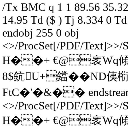
/Tx BMC q 1 1 89.56 35.32
14.95 Td ($ ) Tj 8.334 0 T
endobj 255 0 obj
<>/ProcSet[/PDF/Text]>>/
H��+ €@衺Wq
8$鈧U+鐺��ND侇椼
FtC�'�&�� endstream e
<>/ProcSet[/PDF/Text]>>/
H��+ €@衺Wq