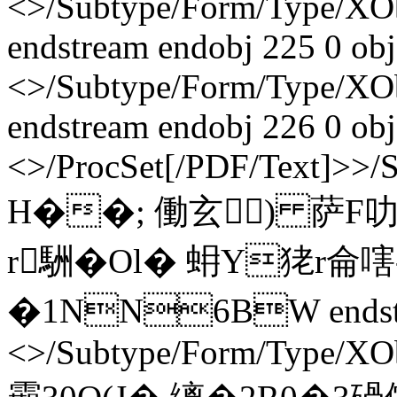
<>/Subtype/Form/Type/XO
endstream endobj 225 0 obj
<>/Subtype/Form/Type/XO
endstream endobj 226 0 obj
<>/ProcSet[/PDF/Text]>>/
H��; 働玄) 萨F
r駲�Ol� 蚦Y狫r侖嗐
�1NN6BW endstrea
<>/Subtype/Form/Type/XO