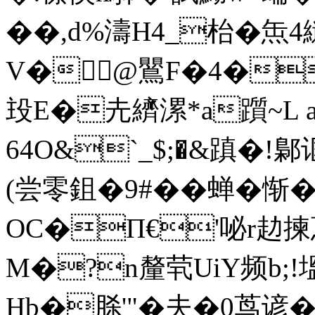
��,d%濤H4_枱�缹
V�@鸎F�4�
殶 E�圥纃漯*a躓~L 
64O&`_$;�&蹎�
(尝零鉏�9#��蝉�惭
OC�П€'咇r赲揀悥
M�?n釐茕UiY频 b
Hb�脎'"�夫�0茑谚�