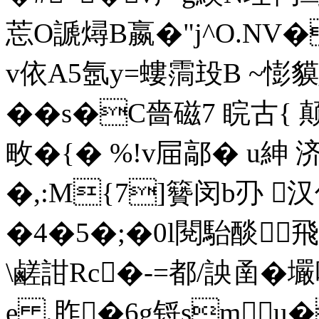
莣O謕燖B嬴�"j^O.N
v依A5氬y=螻霘殶B ~憉貘
��s�C嗇磁7 睆古{
畋�{� %!v屇鄗� u紳
�,:M{7]籫闵b刅 汉
�4�5�;�0l閱駘醈飛
\鹺詌Rc�-=都/詇圅
e .胙�6g锊smu