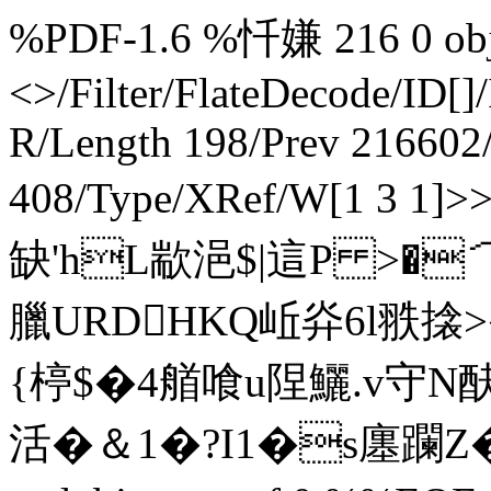
%PDF-1.6 %忏嫌 216 0 obj 
<>/Filter/FlateDecode/ID[
]
R/Length 198/Prev 216602/
408/Type/XRef/W[1 3 
缺'hL歂浥$|這P >�
臘URDHKQ岴灷6l翐搇>�
{楟$�4艏喰u陧鱺.v守N酜,文
活�＆1�?I1�s廛躝Z�