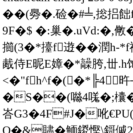
��(臱�.硷�#╧,捴捛
9F�$ �:巢�.uVd:�
擳(3� *擡f逰��潤h-*
胾侍E昵E嫜�*髞胯,丗
<�"fh^f�(�*╠4旿
�S��(噝4嗴�;欜� 芉
峇G3�4F#J�吪 €
Q�&贐�鮞鍐慳\鎶傶