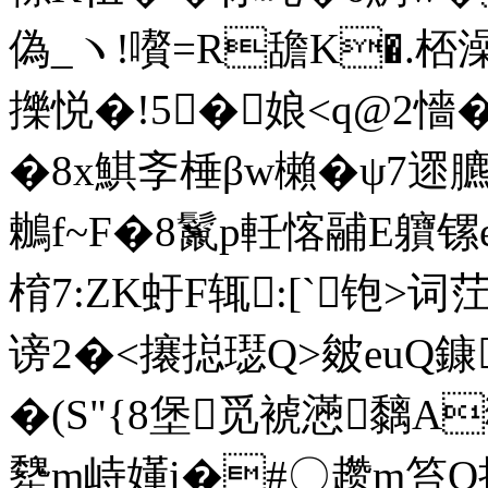
偽_ヽ!嚽=R舚K�.桮
擽悦�!5�娘< q@2懎�
�8x鯕斈棰βw櫴�ψ7遝
鶒f~F�8鬣p軠愘鬴E軉镙e
棛7:ZK虶F辄:[` 铇
谤2�<攐搃璱Q>皴euQ鏮
�(S"{8堡觅裭懣黐
犩m峙嬞i�#〇趱m笞O揩