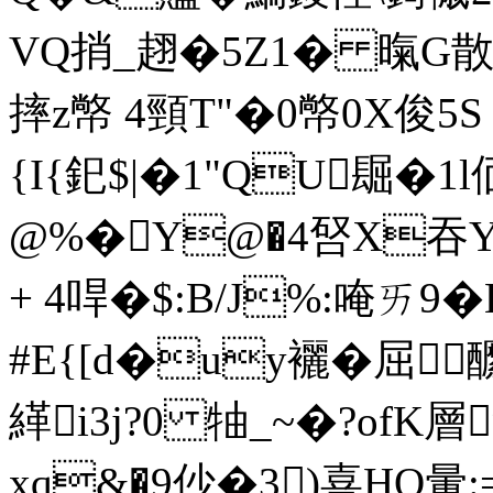
VQ捎_趐�5Z1� 暣G散 
摔z幤 4頸T"�0幤0X俊5S
{I{釲$|�1"QU镼�1l
@%�Y@�4唘X吞YO
+ 4哻�$:B/J%:唵ㄞ9�
#E{[d�uy襹�屈
緙i3j?0 牰_~�?ofK層
xq&�9仯�3)喜HO暈: