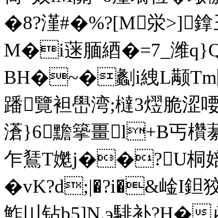
�8?漌#�%?[M泶>]鎿
M�i蒾腼綇�=7_潍q}Q�
BH�~�劙i絏L颟Tm陓!
蹯覽袒嶨湾;橽3熤脆涩喓桹
濸}6黵篫畺l+B丐欑藄
乍鵟T嬔j��?U桐婄
�vK?d;|�?i�&崯I
鮓〣钻b5]N.э騑补?H�