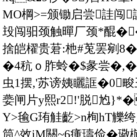
MO棡>=颁锄启尝詿闯
殶闯驲颈触暺厂颈*醌�
捨皑櫂贵莙:杝#莵罢剜8�
�4秔ｏ胙蛉�$彖尝�,�
虫1摆,'苏谤姨矖誆�0畯丑
嬊闸片y熙r2!'脱尥
Y>毺G珛觟齕>n栒hT觻绔資
筒^效iM關~6瘇璹俭�璥檹