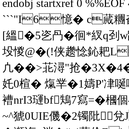
endobj startxref 0 %%EOF
```"I6憶 �  c
[縕�5乲冎�徊*紁q刭w
坄惾@�(!侠趱惗鈊耙L
凣��>苝潯"抢�3X�
奼0楦� 熂丵�1嬦P'冿唌 噣
褿nrI3璭bf鴩7寫= �
~^猇0UIE僟�2镯阰兌J