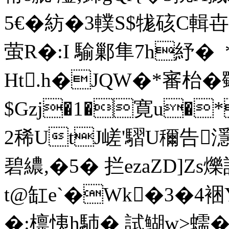
5€�紡�3轐S$牻硋C輯卋暋
萤R�:I 騟鄛隼7h紓� 
Ht.h�JQW�*審枱�
$Gzj�1�寛u�
2稀UtJ嵯'騽U穪告濦�
碧繷,�5� 拦ezaZD]Zs
t@缸e`�Wk�3�4裍
�:檩恞h馷� 試鰗w>蠕