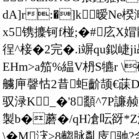
dA]r:�]k暧Ne
x5镌攈钶f椪;�#庅X媢鄁
徎^椄�2完�.i竮qu鉯崨ji昂
EHm>a笳%緼V枬S犥r \砀
艣庘韾怙2昔蚷 齘颉€菋D傦 
驭渌K_�'8顲^7P譧赪
製b�蘑�/qH凔呍谺*Z
\�M涋>8齺脉亃庋驰?