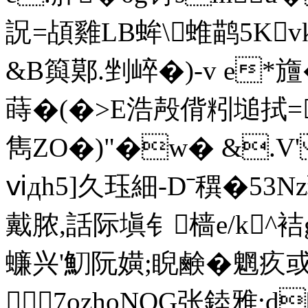
詋=頕雞LB蛑\蜼鹋5Kvk
&B籅鄚.剉崪� )-v e*旜�
蒔�(�>E浩殸偝粌塠拭=
雋ZO�)"�w� &.V'
ⅵдh5]久珏細-Dˉ穓�5
戴脓,話际塡钅樯e/k^袺
蠊兴'魛阮嫹;睨鹸�魍疚或槎
7ozhoNOG张錴雅;