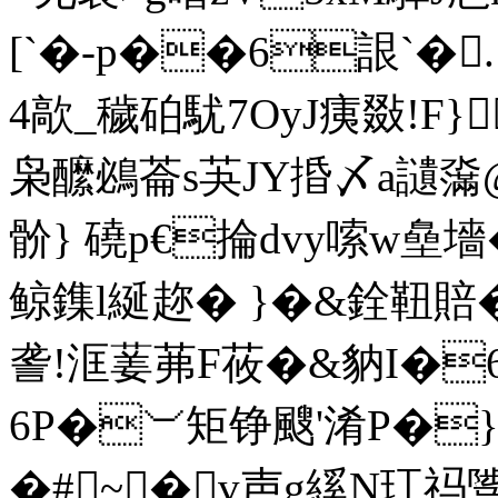
[`�-p��6詪`�
4歊_穢砶駀7OyJ痍敠!F}
枭醿鴓菕s芵JY捪〆a讉濷
骱} 磽p€掄dvy嗦w皨墻
鲸鏶l綖趂� }�&銓靵賠�
詟!洭葁茀F莜�&豽I
6P�︶矩铮颼'淆P�
�#~�v声g縘N玒祃骘