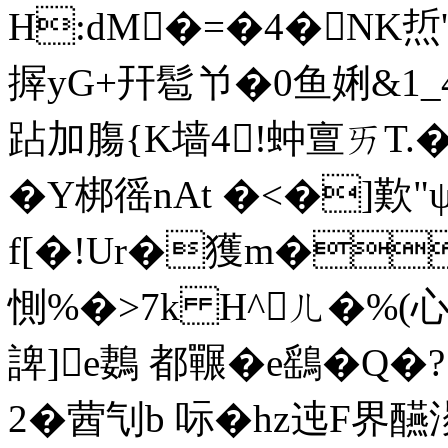
H:dM�=�4� NK焎
搱yG+幵髱兯�0鱼娳&1_
跕加膓{K墙4!蚛亶ㄞT.�
� Y梆徭nAt �<�]歎"
f[�!Ur�獲m�
惻%�>7k H^ㄦ�%(心
諀]e鶈 都囅�e鷂�Q�?
2�蒏刏b 呩�hz迍F