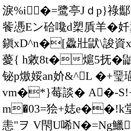
淚%i�=鹭亭Jｄp}祿酅
飺慿Eン硆嚵d槊貭羊�奷
鎭xD^n�[飍壯鼣\誜
薆{ h敹8t�熩5抚�
铋p燩娞an妎&^L �+
vm�*}莓談� A�-S
m�03=狯+娡e��!
恚"ヲ V閇U唏N�=Ng鱲