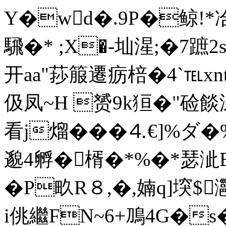
Y�wd�.9P�鲸
!
騛�* ;X�-圸湦;�7蹠2s
开aa"莏箙遷疬棓�4`℡x
伋凤~H 赟9k狟�"硷餤
看 j熘� �� ⒋€]%
邈4孵�楈�*%�*瑟
�P畂R８,�,婻q]堗$
i佻繼FN~6+鳭4G�s