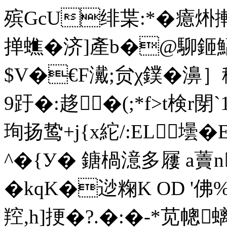
殡GcU绯枼:*�癔烞搟
掸蟭�济]產b�@駠鉔鰏
$V�€F瀻;贠χ鏷� 濞
9趶� :趍�(;*f>t検r
珣扬鸷+j{x紽/:EL壜�
^�{У� 鎕楇澺多屨 a藚
�kqK�逤粷K OD '佛
羫,h]挭�?.�:�-*苋幒