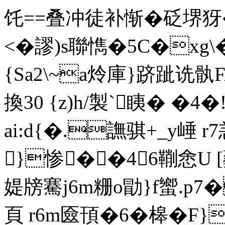
饦==叠冲徒补惭�砭堺犽
<�謬)s聯懏�5C�xg\�*
{Sa2\~a炩庫}跻跐诜
換30 {z)h/製`眱� �
ai:d{�.譕骐+_y崜 
}惨��46鞩悆U 
媞牓騫j6m粣o勖}f蠁.p7
頁 r6m匳頇�6�槔�F