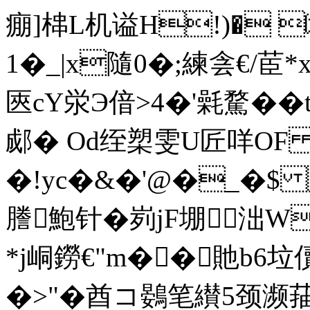
痭]梙L机谥H!)� 
1�_|x隨0 �;練侌€/
匧cY泶Э偣>4�'氉騖�� 
郕� Od绖槊雯U匠咩OF 
�!yc�&�'@�_�$ 
謄鮑针�峛jF堋泏W
*j峒鐒€"m��貤b6
�>"�酋コ鷃笔纉5颈濒菗