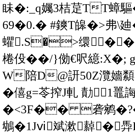
眛�:_q孎3桔莡TT蟑
69�0.� #鏯T皞�>弗\廸�
蠷.S�>缳�
棬伇��/}俲€呎繶:X�; 
W陪D@訮50Z灠嬙纇8
�僖g=苓搾J軋 勣1
�<3F�� 砻鹓�?�7
鴢�1Jⅵ斌漱繛�馵R