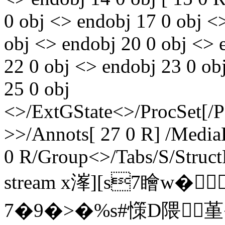
0 obj <> endobj 17 0 obj <
obj <> endobj 20 0 obj <> 
22 0 obj <> endobj 23 0 ob
25 0 obj
<>/ExtGState<>/ProcSet[/
>>/Annots[ 27 0 R] /Media
0 R/Group<>/Tabs/S/Struct
stream x溄][s7瞺w
7�9�>�%s#憡D隈堇 