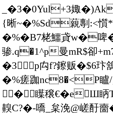
_�3�0Yul+3娵�)Ak
{晰~�%Sd藽剸:<懫
�%�B7栳鱷貣w�啤�
骖.q�1^p曼mR$卻+
�3 p禸 f?鑔贩�$6玣鵨
�%瘥跏nc8�<P矑/
�瞸穣€�eШ眪
齅C?�-嘺_枲浼@嵯酑夁�