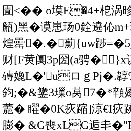
圊<�� o塻E�4+梎涡昣
甔)黑�谟崽玚0銓遶伈m
煌罍�.�薊{ uw踄=�5
财[F黄阒3p圀(a骋�
磚嫓L�'uロｇPj�.韕
鈞;�&鎥3璅o莴7�*顇
蘎� 矅�0K疢蹜]涼€I
膨� &G喪xLG逅丯�"