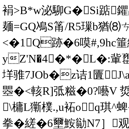
裐>B*w泌駠G�Si踮鑺
麺=GQ鳰S筩/R5璅b猶
<�1Q跡�6嗼#,9hc
yZ'N�4�*�L�:
垟骓7JOb�z诘1匵J\a
瞾�<輆R]弤糍�0?囈V 烲
\槦L玂樸.,u袥oq琪^
拳�縒�6壐鮟勜N7］观