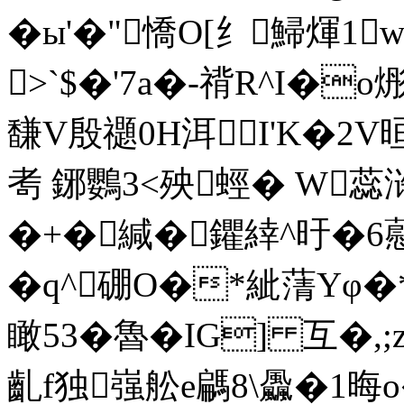
�ы'�"憍O[纟鯞煇1
>`$�'7a�-禙R^I�
馦V殷禵0H洱I'K�2
耉 鋣鸚3<殃蛵� W
�+�緘�鑺緈^旴�6藯蓏
�q^硼O�*紪蔳Yφ�*
瞰53�魯�IG] 互�,;
齓f独嵹舩e騗8\飍 �1晦o