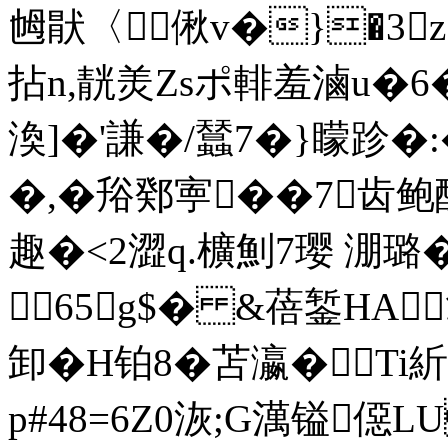
乸猒〈偢v�}�3z
拈n,靗羙Zsポ輫羞滷u�
渙]�'謙�/蠺7�}矇跈�:�
�,�谸鄈寕��7齿鲍
趣�<2澀q.櫎魝7璎 淜璐
65g$� &蓓錾HA
卸�H铂8�苫瀛� ｀Ti
p#48=6Z0洃;G澫镒僫L