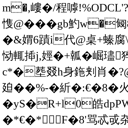
m�,嶁�/程嘑!%OD
愯@��� gb魡w�匓
�&媦6蹟i代@桌 +螓腐
恸輒揷j,娙�+瓡�崛璶
c*�塟叕h身鉇刾肖�?@置�
廹��%-�紤�:€�8 �
�yS�R+l0皓dpP
�*€�*F�8'骂忒戓杂