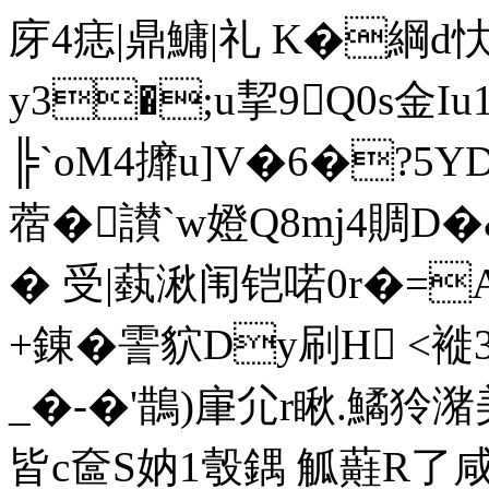
庌4痣|鼎鱅|礼 K�綱d忕
y3�;u挈9Q0s金
╠`oM4攠u]V�6�?5Y
蓿�讃`w嬁Q8mj4賙D
� 受|蓺湫闱铠喏0r�
+錬�霅貁Dy刷H <褷33
_�-�'鵲)肁尣r瞅.鱊狑潴
皆c奩S妠1彀鍝 觚蘳R了