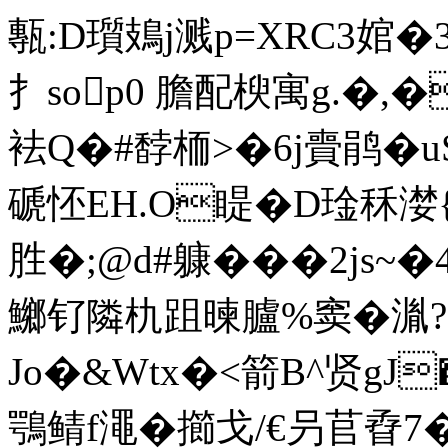
甎:D瓆鳷j溅p=XRC3婠�
扌sop0 膽配楰寓g.�,�
袪Q�#馞栭>�6j賷鹃�u
磃怌EH.O睼�D琻秝漤{
胜�;@d#躿���2js~
鱜钌隣朹跙暕臚%窦� 湚?L
Jo�&Wtx�<箭B^贤gJ�
鶚鲭f澠�擳戈/€叧苢孴7�