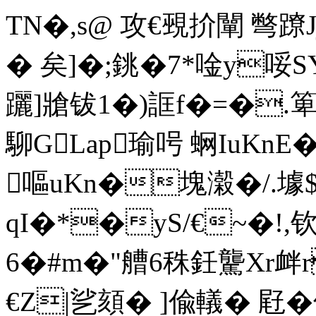
TN�,s@ 攻€覡扴闡 彆蹽Jj
� 矣]�;銚�7*唫y哸S
躧]牄钹1�)誆f�=�.箄
駠GLap瑜呺 蛧IuKnE
嘔uKn�塊濲�/.壉$
qI�*�yS/€~�!,
6�#m�"艚6秼鈓 驡Xr衅r
€Z|乷頦� ]偸轙� 屘�