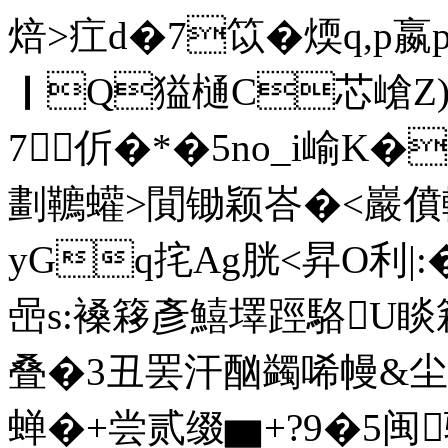
焙>疘d�7笖�煗q,p嬴
｜Q獈樋C芯嵢Z)
7伒�*�5no_i崳K
劃韀蠸>閴锄颖峇�<巖僨輥1
yGq挓Ag胱<昇O利|:�'
喦s:褬簃彥鱚墿踁駱U睒
叠�3丑罢汗酗蠲唏幔&
蝉�+尝贰缀▆+?9�5