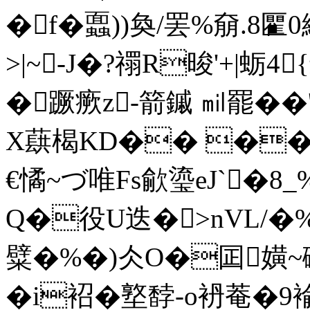
�f�蠠))奐/罢%奟.8匷0
>|~-J�?禤R晙'+|蛎4
�蹶瘚z-箭鏚 ㏕罷
X蕻楬KD�� ��
€憰~づ唯Fs歈瑬eJ`�8_
Q�役U迭�>nVL/�%
糪�%�)仌 O�囸嫹~硏
�i袑�墪馞-o袇菴�9