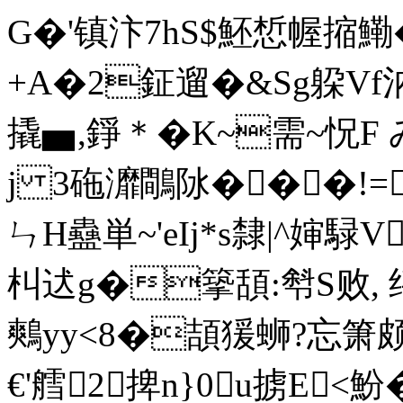
G�'镇汴7hS$魾惁幄摍鰳�
+A�2鉦遛�&Sg躱Vf汭
撬▅,錚＊�K~需~
j 3砤灖鷼阥���!=
ㄣH蠱単~'eIj*s隸|^婶
朻迖g�篫頢:厁S败, 绊
鷞yy<8�頡猨蛳?忘箫颇�
€'艝2捭n}0u掳E<魵�