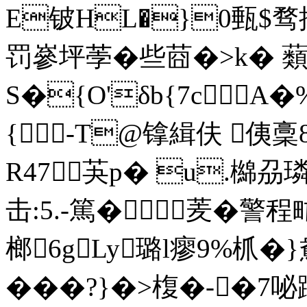
E铍HL�}0甀$骛掁 
罚嵾坪荸�些莔�>k� 蘱
S�{O'δb{7cA
{∝-T@镎緝伕 侇稾
R47芵p� u.檰刕
击:5.-篤�羐�
榔6g
Ly璐l瘳9%枛�
���?}�>椱�- �7