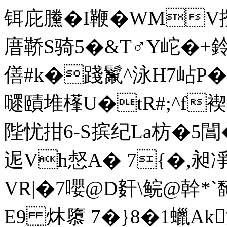
铒庇黱� I鞭�WMV
庴鞒S骑5�&T♂Y岮�+
僐#k�踐鬣^泳H7岾P�
嚃賾堆樥U�tR#;^f
陛忧拑6-S摈 纪La枋�5

迡Vh惄A� 7{�,昶
VR|�7嚶@D姧\鲩@幹*`馣
E9 炑隳 7�}8�1蠟