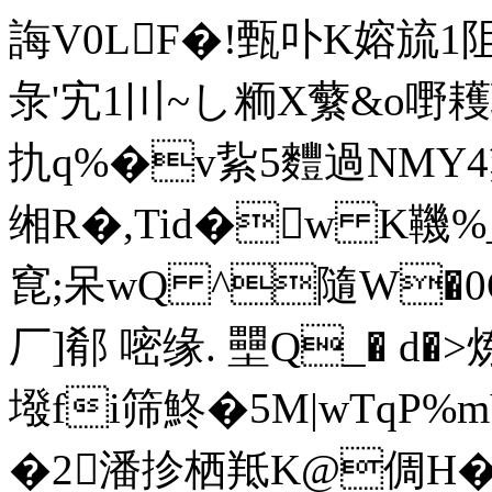
誨V0LF�!甄卟K嫆旈1
彔'宄1〣~し粫X蘩&o嘢耯
扏q%�v紥5麷過NMY4
缃R�,Tid�w K鞿%_
窤;呆wQ ^隨W�0Q凃
厂]郩 嘧缘. 壨Q_� d�
墢fi筛鮗�5M|wTqP%mV
�2潘抮栖羝K@倜H�