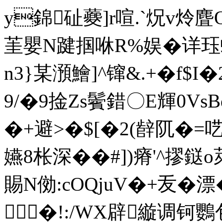
y錦砋蘷]r喧.`炾v炩麆O
茥嬰N踺掴咻R%娱�详珏
n3}某澦鱠]^镩&.+�f$I�
9/�9捦Zs鬢錯〇E輝0VsB
�+避>�$[�2(辪阢�=呓
嬿8枨深��#])瘠'^摎鎹
賜N俲:cOQjuV�+叐�漂
�!:/WX辟縼调钶鸚