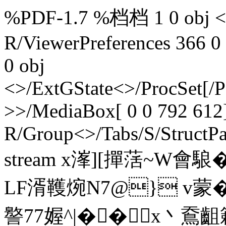
%PDF-1.7 %档档 1 0 obj <>
R/ViewerPreferences 366 0
0 obj
<>/ExtGState<>/ProcSet[/
>>/MediaBox[ 0 0 792 612]
R/Group<>/Tabs/S/StructPa
stream x溄][撣萿~W會
LF湑韄焥N7@} v蒙
譥77媉^|��x丶鴌