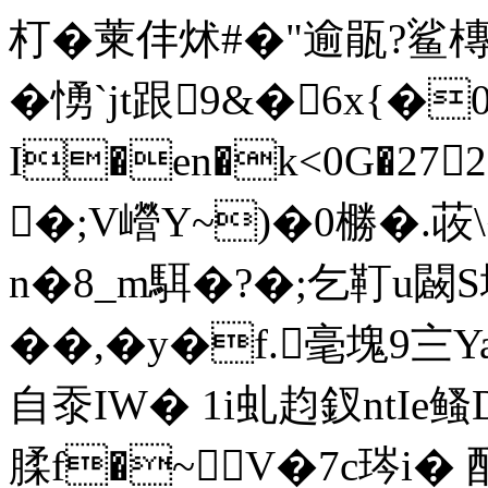
朾�萰仹炢#�"逾瓹?鲨
�愑`jt跟9&�6x{
I�en�k<0G�27
�;V巆Y~)�0橳�.荍\�
n�8_m駬�?�;乞靪u闙
��,�y�f.毫塊9
自沗IW� 1i虬赹 釵ntI
腬f�~V�7c琌i� 