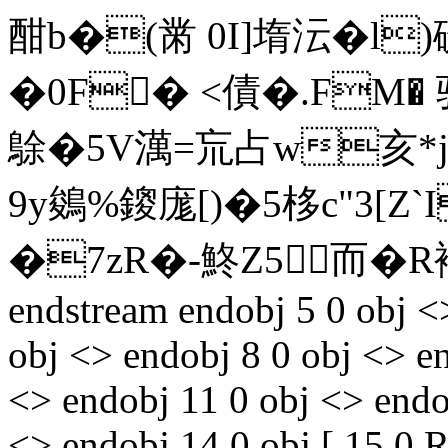
酣b�(黹 0I]堶沄�l
�0F� <債�.FM� 骈
鵌�5V澫=巟占w亥*ji
9y鵕%鎫庬[)�5栘c"3[Z
�7zR�-鮗Z5而�
endstream endobj 5 0 obj <
obj <> endobj 8 0 obj <> e
<> endobj 11 0 obj <> endo
<> endobj 14 0 obj [ 15 0 