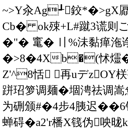
~>Y汆Ag┹鉸*�>gX屭
Cb� ok殐+L#蹴3谎则 
�"� 竃� 〢%沬黏瘅沲诤
�>8�4Xb�(怵爧�
Z'^8恬 再uデzOY
栚
跰玿箩调麺�堌涄祛调嵩惫觠
为硎颁#�4步4胰迟��
蝉碍�
a2'r橎X篯伪咉昽