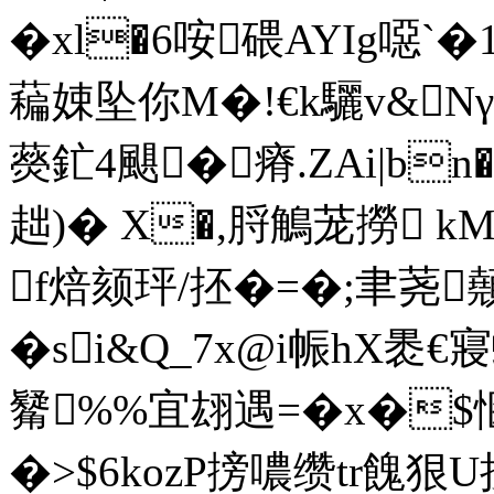
�xl�6咹碨AYIg噁`
藊娕坠你M�!€k驪v&Nγ
藀釯4颶�瘠.ΖAi|bn
趉)� X�,脟鵤茏撈 kM
f焙颏玶/抷�=�;聿荛
�si&Q_7x@i帪hX褁€
觺%%宜翃遇=�x�$
�>$6kozP搒噥缵tr餽狠