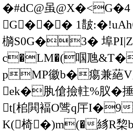
�#dC@虽@X�<G�4 
G��� 1皵:�!uA
檹S0G�3� 埠PI|Z
c�LM�(啯虺&T�
pMP徽b�痬兼蕝V
ek�肒傖撿軴%肞�
t[桘閧褔O骘q厈I�9
K(椅�)m(�絼R棃b