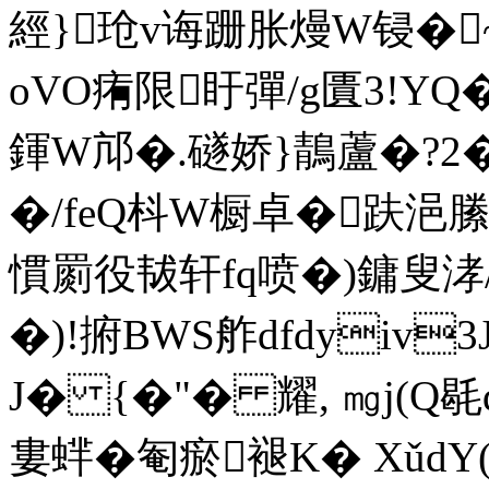
經}玱v诲跚胀熳W锓�~
oVO痏限盱彈/g匱3!YQ
鍕W邟�.礈娇}鶄蘆�?2�
�/feQ枓W橱卓�趺浥縢
慣罽役韨轩fq喷�)鏞叟
�)!捬BWS舴dfdyiv3
J
� {�"� 耀, ㎎j(Q毼d
婁蝆�匎瘀褪K� XǔdY(y