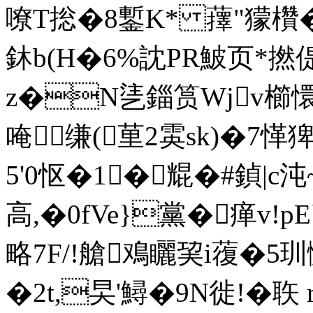
嘹T捴�8鏨K* 蘀"獴欑�
鈢b(H�6%訦PR鮍页*撚
z�N乼錙筼Wjv櫛
唵缣(荲2雵sk)�7
5'0怄�1�尡�#鍞|c
高,�0fVe}黨�瘅v!pE
略7F/!艙鳮矖巭i蕧�5玔
�2t,旲'鱘�9N徙!�聅